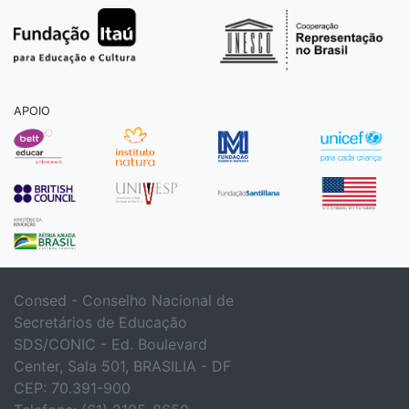
APOIO
Consed - Conselho Nacional de
Secretários de Educação
SDS/CONIC - Ed. Boulevard
Center, Sala 501, BRASILIA - DF
CEP: 70.391-900