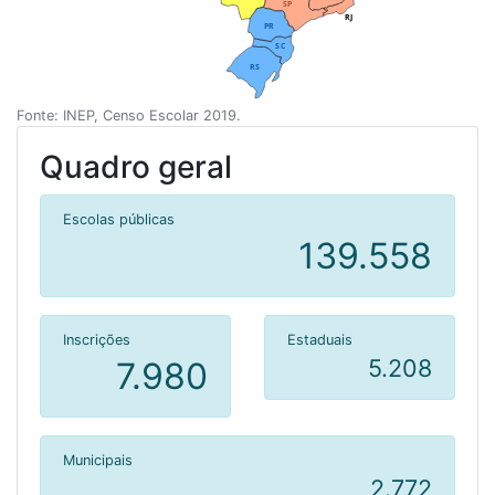
SP
RJ
PR
SC
RS
Fonte: INEP, Censo Escolar 2019.
Quadro geral
Escolas públicas
139.558
Inscrições
Estaduais
5.208
7.980
Municipais
2.772