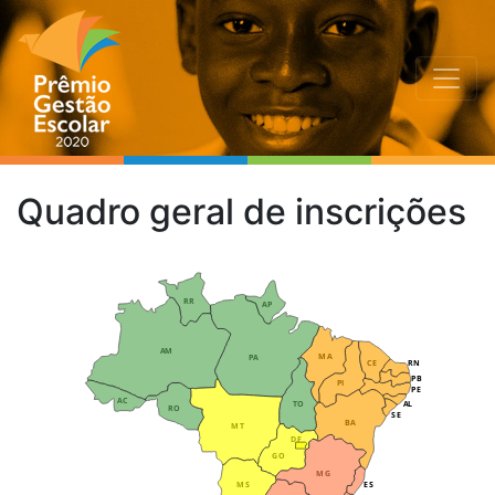
Quadro geral de inscrições
RR
AP
AM
MA
PA
CE
RN
PB
PI
PE
AC
TO
AL
RO
SE
BA
MT
DF
GO
MG
MS
ES